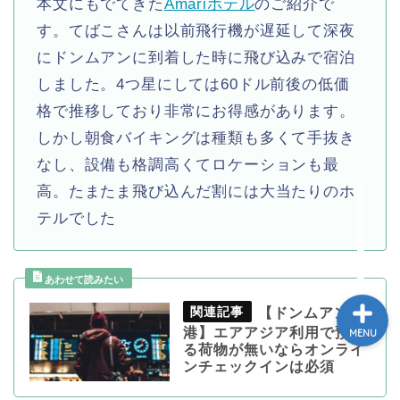
本文にもでてきた
Amariホテル
のご紹介で
ホーム
す。てばこさんは以前飛行機が遅延して深夜
にドンムアンに到着した時に飛び込みで宿泊
トゥクトゥク配車MuvMi
しました。4つ星にしては60ドル前後の低価
格で推移しており非常にお得感があります。
てばこ＆てばおプロフィー
しかし朝食バイキングは種類も多くて手抜き
ル
なし、設備も格調高くてロケーションも最
高。たまたま飛び込んだ割には大当たりのホ
記事広告・PRのお問い合
わせ
テルでした
【ドンムアン空
港】エアアジア利用で預け
MENU
る荷物が無いならオンライ
ンチェックインは必須