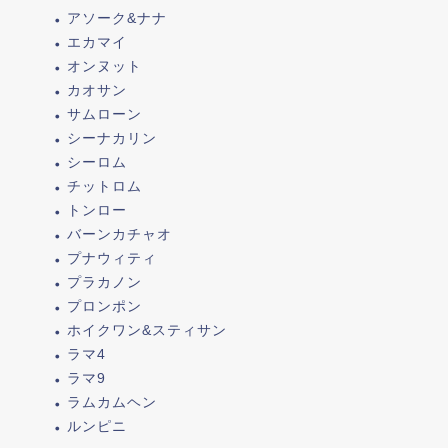
アソーク&ナナ
エカマイ
オンヌット
カオサン
サムローン
シーナカリン
シーロム
チットロム
トンロー
バーンカチャオ
プナウィティ
プラカノン
プロンポン
ホイクワン&スティサン
ラマ4
ラマ9
ラムカムヘン
ルンピニ