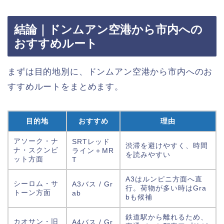
結論｜ドンムアン空港から市内への
おすすめルート
まずは目的地別に、ドンムアン空港から市内へのお
すすめルートをまとめます。
目的地
おすすめ
理由
アソーク・ナ
SRTレッド
渋滞を避けやすく、時間
ナ・スクンビ
ライン＋MR
を読みやすい
ット方面
T
A3はルンピニ方面へ直
シーロム・サ
A3バス / Gr
行。荷物が多い時はGra
トーン方面
ab
bも候補
鉄道駅から離れるため、
カオサン・旧
A4バス / Gr