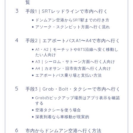
覧
手段1｜SRTレッドラインで市内へ行く
ドンムアン空港からSRT駅までの行き方
アソーク・スクンビット方面へ行く流れ
手段2｜エアポートバスA1〜A4で市内へ行く
A1・A2｜モーチットやBTS沿線へ安く移動し
たい人向け
A3｜シーロム・サトーン方面へ行く人向け
A4｜カオサン・旧市街方面へ行く人向け
エアポートバス乗り場と支払い方法
手段3｜Grab・Bolt・タクシーで市内へ行く
Grabのピックアップ場所はアプリ表示を確認
する
空港タクシーを使う場合
深夜到着なら車移動が現実的
市内からドンムアン空港へ行く方法