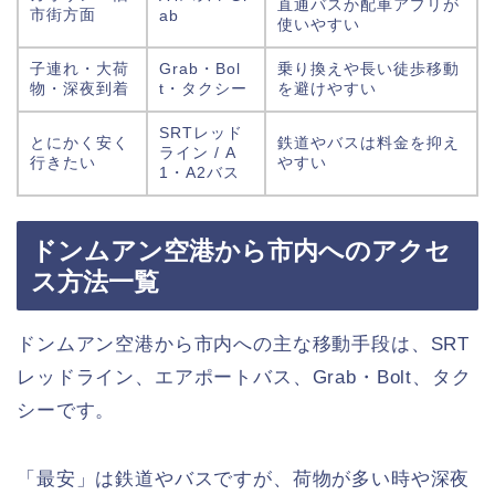
直通バスか配車アプリが
市街方面
ab
使いやすい
子連れ・大荷
Grab・Bol
乗り換えや長い徒歩移動
物・深夜到着
t・タクシー
を避けやすい
SRTレッド
とにかく安く
鉄道やバスは料金を抑え
ライン / A
行きたい
やすい
1・A2バス
ドンムアン空港から市内へのアクセ
ス方法一覧
ドンムアン空港から市内への主な移動手段は、SRT
レッドライン、エアポートバス、Grab・Bolt、タク
シーです。
「最安」は鉄道やバスですが、荷物が多い時や深夜