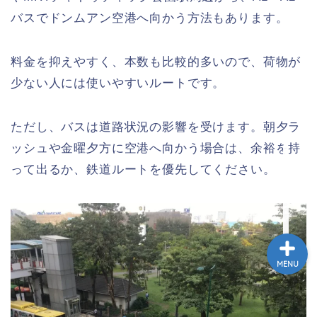
バスでドンムアン空港へ向かう方法もあります。
ホーム
料金を抑えやすく、本数も比較的多いので、荷物が
トゥクトゥク配車MuvMi
少ない人には使いやすいルートです。
てばこ＆てばおプロフィー
ル
ただし、バスは道路状況の影響を受けます。朝夕ラ
ッシュや金曜夕方に空港へ向かう場合は、余裕を持
記事広告・PRのお問い合
って出るか、鉄道ルートを優先してください。
わせ
MENU