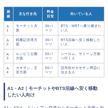
路
料金
主な行き先
向いている人
線
目安
モーチット方
30バ
BTS・MRTへ乗り継ぎた
A
1
面
ーツ
い人
戦勝記念塔方
30バ
BTS沿線へ安く移動した
A
2
面
ーツ
い人
ルンピニ公園
50バ
シーロム、サトーン方面
A
3
方面
ーツ
へ行く人
カオサン、王
50バ
旧市街やカオサン周辺に
A
4
宮方面
ーツ
泊まる人
A1・A2｜モーチットやBTS沿線へ安く移動
したい人向け
A1・A2は、ドンムアン空港からモーチット方面へ向