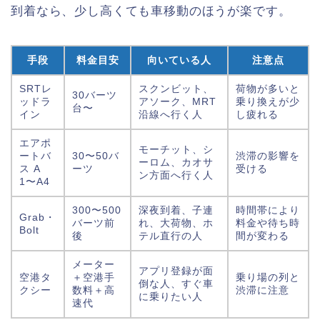
到着なら、少し高くても車移動のほうが楽です。
手段
料金目安
向いている人
注意点
SRTレ
スクンビット、
荷物が多いと
30バーツ
ッドラ
アソーク、MRT
乗り換えが少
台〜
イン
沿線へ行く人
し疲れる
エアポ
モーチット、シ
ートバ
30〜50バ
渋滞の影響を
ーロム、カオサ
ス A
ーツ
受ける
ン方面へ行く人
1〜A4
300〜500
深夜到着、子連
時間帯により
Grab・
バーツ前
れ、大荷物、ホ
料金や待ち時
Bolt
後
テル直行の人
間が変わる
メーター
アプリ登録が面
空港タ
＋空港手
乗り場の列と
倒な人、すぐ車
クシー
数料＋高
渋滞に注意
に乗りたい人
速代