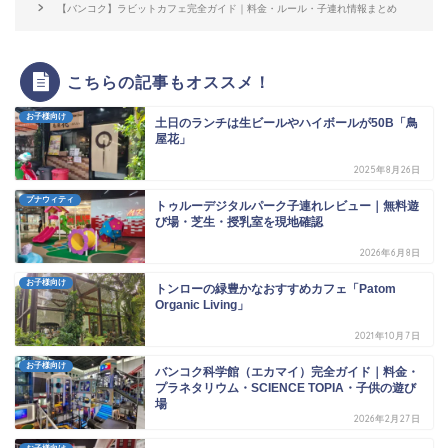
【バンコク】ラビットカフェ完全ガイド｜料金・ルール・子連れ情報まとめ
こちらの記事もオススメ！
お子様向け
土日のランチは生ビールやハイボールが50B「鳥
屋花」
2025年8月26日
プナウィティ
トゥルーデジタルパーク子連れレビュー｜無料遊
び場・芝生・授乳室を現地確認
2026年6月8日
お子様向け
トンローの緑豊かなおすすめカフェ「Patom
Organic Living」
2021年10月7日
お子様向け
バンコク科学館（エカマイ）完全ガイド｜料金・
プラネタリウム・SCIENCE TOPIA・子供の遊び
場
2026年2月27日