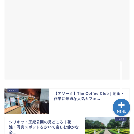
ホーム
トゥクトゥク配車MuvMi
てばこ＆てばおプロフィー
ル
記事広告・PRのお問い合
わせ
【アソーク】The Coffee Club｜朝食・
作業に最適な人気カフェ...
MENU
シリキット王妃公園の見どころ｜花・
池・写真スポットを歩いて楽しむ静かな
公...