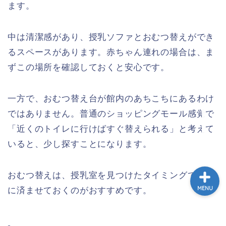
ます。
ホーム
中は清潔感があり、授乳ソファとおむつ替えができ
トゥクトゥク配車MuvMi
るスペースがあります。赤ちゃん連れの場合は、ま
ずこの場所を確認しておくと安心です。
てばこ＆てばおプロフィー
ル
一方で、おむつ替え台が館内のあちこちにあるわけ
記事広告・PRのお問い合
ではありません。普通のショッピングモール感覚で
わせ
「近くのトイレに行けばすぐ替えられる」と考えて
いると、少し探すことになります。
おむつ替えは、授乳室を見つけたタイミングで早め
MENU
に済ませておくのがおすすめです。