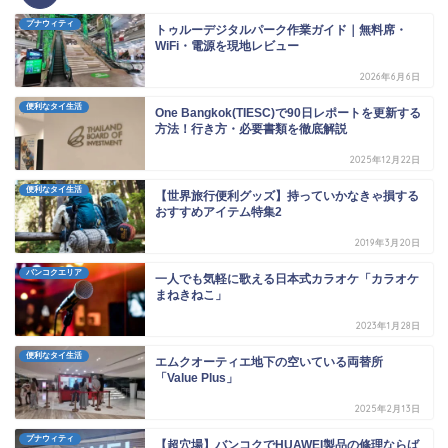
プナウィティ
トゥルーデジタルパーク作業ガイド｜無料席・
WiFi・電源を現地レビュー
2026年6月6日
便利なタイ生活
One Bangkok(TIESC)で90日レポートを更新する
方法！行き方・必要書類を徹底解説
2025年12月22日
便利なタイ生活
【世界旅行便利グッズ】持っていかなきゃ損する
おすすめアイテム特集2
2019年3月20日
バンコクエリア
一人でも気軽に歌える日本式カラオケ「カラオケ
まねきねこ」
2023年1月28日
便利なタイ生活
エムクオーティエ地下の空いている両替所
「Value Plus」
2025年2月13日
プナウィティ
【超穴場】バンコクでHUAWEI製品の修理ならば