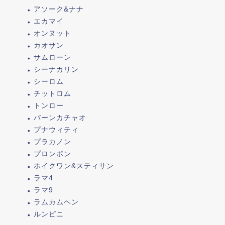
アソーク&ナナ
エカマイ
オンヌット
カオサン
サムローン
シーナカリン
シーロム
チットロム
トンロー
バーンカチャオ
プナウィティ
プラカノン
プロンポン
ホイクワン&スティサン
ラマ4
ラマ9
ラムカムヘン
ルンピニ