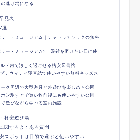
日の逃げ場になる
早見表
7選
バリー・ミュージアム｜チャトゥチャックの無料
バリー・ミュージアム2｜混雑を避けたい日に使
ワールド内で涼しく過ごせる格安図書館
rk Kids｜プナウィティ駅直結で使いやすい無料キッズス
ソーク周辺で大型遊具と外遊びを楽しめる公園
ンポン駅すぐで買い物前後にも使いやすい公園
安で遊びながら学べる室内施設
・格安遊び場
に関するよくある質問
安スポットは目的で選ぶと使いやすい