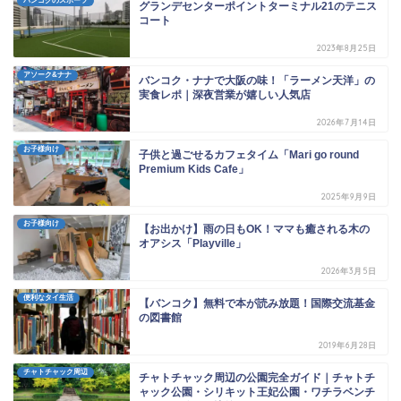
バンコクのスポーツ
グランデセンターポイントターミナル21のテニス
コート
2023年8月25日
アソーク&ナナ
バンコク・ナナで大阪の味！「ラーメン天洋」の
実食レポ｜深夜営業が嬉しい人気店
2026年7月14日
お子様向け
子供と過ごせるカフェタイム「Mari go round
Premium Kids Cafe」
2025年9月9日
お子様向け
【お出かけ】雨の日もOK！ママも癒される木の
オアシス「Playville」
2026年3月5日
便利なタイ生活
【バンコク】無料で本が読み放題！国際交流基金
の図書館
2019年6月28日
チャトチャック周辺
チャトチャック周辺の公園完全ガイド｜チャトチ
ャック公園・シリキット王妃公園・ワチラベンチ