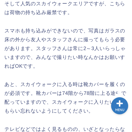
そして人気のスカイウォークエリアですが、こちら
ホーム
は荷物の持ち込み厳禁です。
トゥクトゥク配車MuvMi
スマホも持ち込みができないので、写真はガラスの
床の外から友人やスタッフさんに撮ってもらう必要
てばこ＆てばおプロフィー
があります。スタッフさんは常に2～3人いらっしゃ
ル
いますので、みんなで撮りたい時なんかはお願いす
記事広告・PRのお問い合
ればOKです。
わせ
あと、スカイウォークに入る時は靴カバーを履くの
が必須です。靴カバーは74階から78階に上る途中で
配っていますので、スカイウォークに入りたい方は
もらい忘れないようにしてください。
MENU
テレビなどではよく見るものの、いざとなったらな