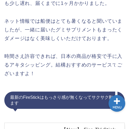
も少し遅れ、届くまでに1ヶ月かかりました。
ホーム
ネット情報では船便はとても暑くなると聞いていま
トゥクトゥク配車MuvMi
したが、一緒に届いたグミサプリメントもまったく
ダメージはなく美味しくいただけております。
てばこ＆てばおプロフィー
ル
時間さえ許容できれば、日本の商品が格安で手に入
記事広告・PRのお問い合
るアキタシッピング。結構おすすめのサービスでご
わせ
ざいますよ！
最新のFireStickはもっさり感が無くなってサクサク動き
ます
MENU