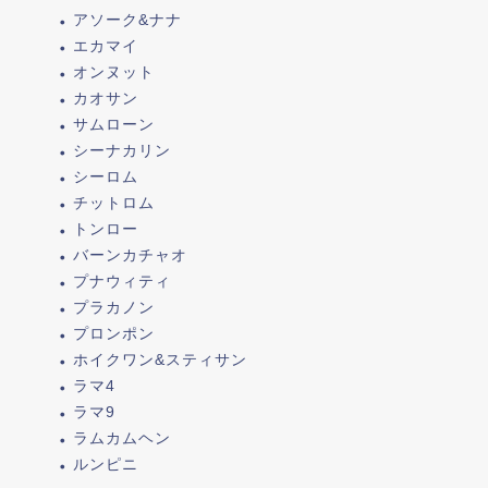
アソーク&ナナ
エカマイ
オンヌット
カオサン
サムローン
シーナカリン
シーロム
チットロム
トンロー
バーンカチャオ
プナウィティ
プラカノン
プロンポン
ホイクワン&スティサン
ラマ4
ラマ9
ラムカムヘン
ルンピニ