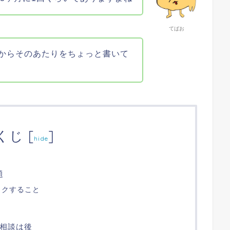
てばお
からそのあたりをちょっと書いて
くじ
[
]
hide
題
ックすること
の相談は後