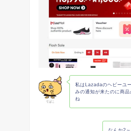
私はLazadaのヘビー
みの通知が来たのに商品
ね
てばこ
なんか2