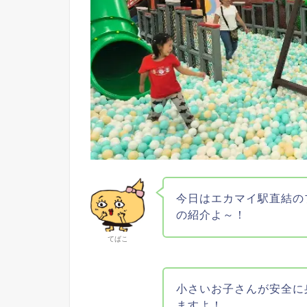
今日はエカマイ駅直結の
の紹介よ～！
てばこ
小さいお子さんが安全に
ますよ！