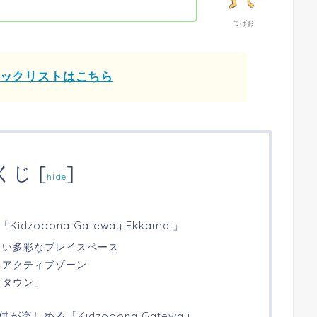
てばお
ェックリストはこちら
くじ
[
]
hide
zooona Gateway Ekkamai」
ない多彩なプレイスペース
るアクティブゾーン
りタウン」
しめる「Kidzooona Gateway