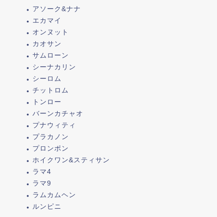
アソーク&ナナ
エカマイ
オンヌット
カオサン
サムローン
シーナカリン
シーロム
チットロム
トンロー
バーンカチャオ
プナウィティ
プラカノン
プロンポン
ホイクワン&スティサン
ラマ4
ラマ9
ラムカムヘン
ルンピニ