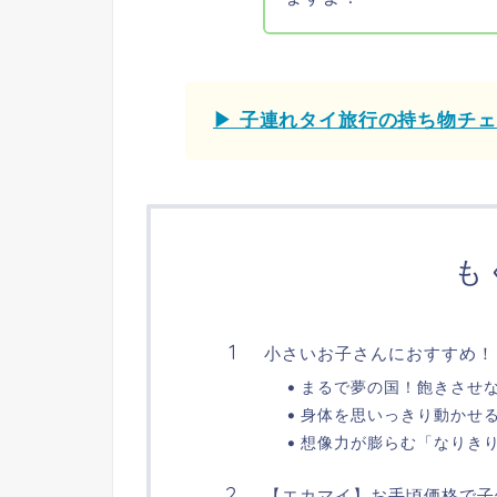
▶ 子連れタイ旅行の持ち物チ
も
小さいお子さんにおすすめ！「Kid
まるで夢の国！飽きさせ
身体を思いっきり動かせ
想像力が膨らむ「なりき
【エカマイ】お手頃価格で子供が楽