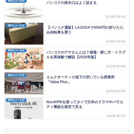
便利なタイ生活
バンコクの排水口はよく詰まる
2019年12月16日
便利なタイ生活
【バンコク通販】LAZADAで4000円の折りたた
み自転車を買う
2020年4月12日
便利なタイ生活
バンコクのアヤさんとは？相場・探し方・トラブ
ルを実体験で解説【2026年版】
2025年3月10日
便利なタイ生活
エムクオーティエ地下の空いている両替所
「Value Plus」
2025年2月13日
便利なタイ生活
NordVPNを使ってタイで日本のドラマやバラエ
ティ番組を格安で見る
2024年1月15日