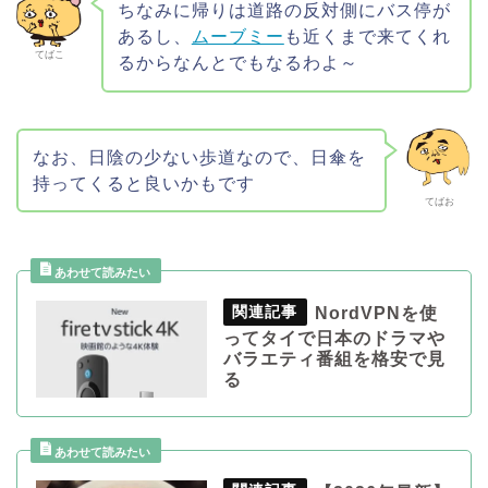
ちなみに帰りは道路の反対側にバス停が
あるし、
ムーブミー
も近くまで来てくれ
てばこ
るからなんとでもなるわよ～
なお、日陰の少ない歩道なので、日傘を
持ってくると良いかもです
てばお
NordVPNを使
ってタイで日本のドラマや
バラエティ番組を格安で見
る