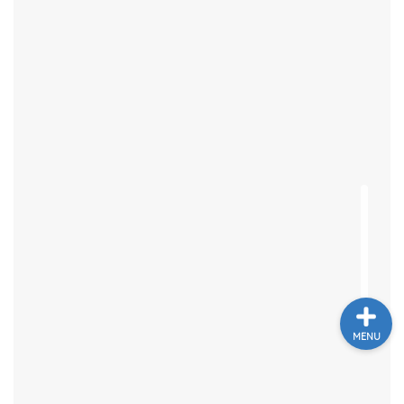
ホーム
トゥクトゥク配車MuvMi
てばこ＆てばおプロフィー
ル
記事広告・PRのお問い合
わせ
MENU