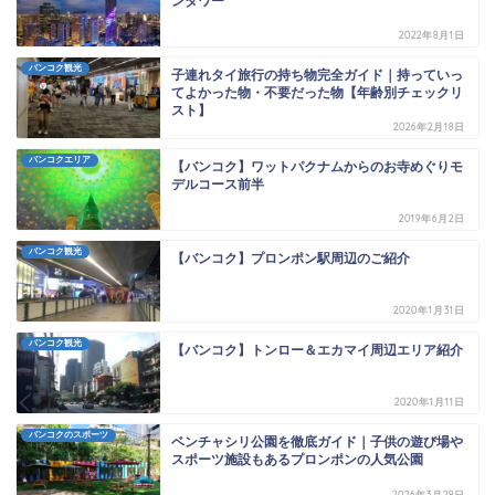
ンタワー
2022年8月1日
バンコク観光
子連れタイ旅行の持ち物完全ガイド｜持っていっ
てよかった物・不要だった物【年齢別チェックリ
スト】
2026年2月18日
バンコクエリア
【バンコク】ワットパクナムからのお寺めぐりモ
デルコース前半
2019年6月2日
バンコク観光
【バンコク】プロンポン駅周辺のご紹介
2020年1月31日
バンコク観光
【バンコク】トンロー＆エカマイ周辺エリア紹介
2020年1月11日
バンコクのスポーツ
ベンチャシリ公園を徹底ガイド｜子供の遊び場や
スポーツ施設もあるプロンポンの人気公園
2026年3月28日