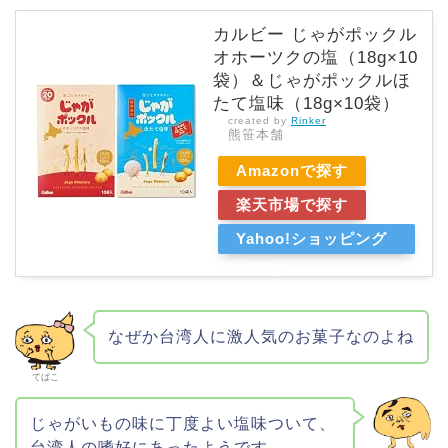
カルビー じゃがポックル
オホーツクの塩（18g×10
袋）＆じゃがポックルほ
たて塩味（18g×10袋）
created by
Rinker
熊笹本舗
Amazonで探す
楽天市場で探す
Yahoo!ショッピング
で探す
なぜか台湾人に激人気のお菓子なのよね
てばこ
じゃがいもの味に丁度よい塩味ついて、
台湾人の嗜好にあったようです