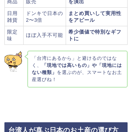
商品
販売
を演出
日用
ドンキで日本の
まとめ買いして実用性
雑貨
2〜3倍
をアピール
限定
希少価値で特別なギフ
ほぼ入手不可能
味
トに
「台湾にあるから」と避けるのではな
く、
「現地では高いもの」や「現地には
てばこ
ない種類」
を選ぶのが、スマートなお土
産選びね！
台湾人が喜ぶ日本のお土産の選び方