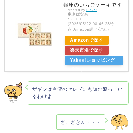
銀座のいちごケーキです
created by
Rinker
東京ばな奈
¥2,100
(2025/05/22 08:46:23時
点 Amazon調べ-
詳細)
Amazonで探す
楽天市場で探す
Yahoo!ショッピング
で探す
ザギンは台湾のセレブにも知れ渡ってい
るわけよ
てばこ
ざ、ざぎん・・・