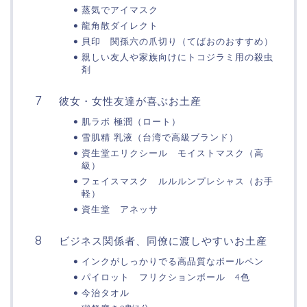
蒸気でアイマスク
龍角散ダイレクト
貝印 関孫六の爪切り（てばおのおすすめ）
親しい友人や家族向けにトコジラミ用の殺虫
剤
彼女・女性友達が喜ぶお土産
肌ラボ 極潤（ロート）
雪肌精 乳液（台湾で高級ブランド）
資生堂エリクシール モイストマスク（高
級）
フェイスマスク ルルルンプレシャス（お手
軽）
資生堂 アネッサ
ビジネス関係者、同僚に渡しやすいお土産
インクがしっかりでる高品質なボールペン
パイロット フリクションボール 4色
今治タオル