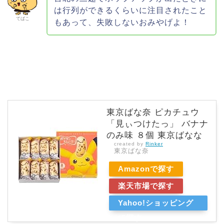
は行列ができるくらいに注目されたこと
てばこ
もあって、失敗しないおみやげよ！
東京ばな奈 ピカチュウ
「見ぃつけたっ」 バナナ
のみ味 ８個 東京ばなな
created by
Rinker
東京ばな奈
Amazonで探す
楽天市場で探す
Yahoo!ショッピング
で探す