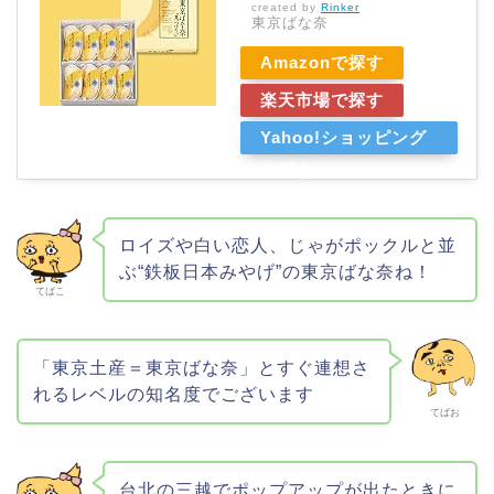
created by
Rinker
東京ばな奈
Amazonで探す
楽天市場で探す
Yahoo!ショッピング
で探す
ロイズや白い恋人、じゃがポックルと並
ぶ“鉄板日本みやげ”の東京ばな奈ね！
てばこ
「東京土産＝東京ばな奈」とすぐ連想さ
れるレベルの知名度でございます
てばお
台北の三越でポップアップが出たときに