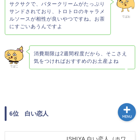
サクサクで、バタークリームがたっぷり
ホーム
サンドされており、トロトロのキャラメ
てばお
ルソースが相性が良いやつですね。お茶
にすごいあうんですよ
トゥクトゥク配車MuvMi
てばこ＆てばおプロフィー
ル
消費期限は2週間程度だから、そこさえ
気をつければおすすめのお土産よね
てばこ
記事広告・PRのお問い合
わせ
6位 白い恋人
MENU
ISHIYA 白い恋人（ホワ