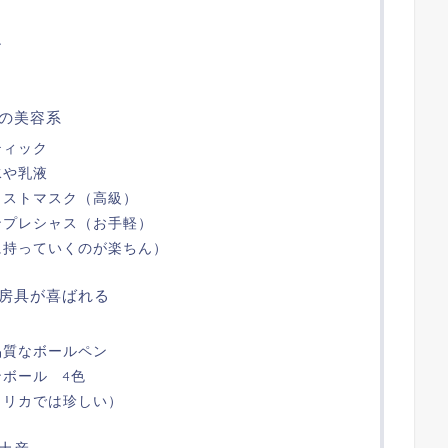
ン
の美容系
ティック
水や乳液
イストマスク（高級）
ンプレシャス（お手軽）
に持っていくのが楽ちん）
房具が喜ばれる
品質なボールペン
ボール 4色
メリカでは珍しい）