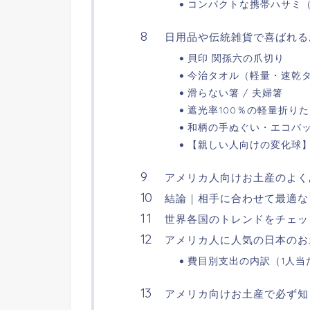
コンパクトな携帯ハサミ
日用品や伝統雑貨で喜ばれる
貝印 関孫六の爪切り
今治タオル（軽量・速乾
滑らない箸 / 夫婦箸
遮光率100％の軽量折り
和柄の手ぬぐい・エコバ
【親しい人向けの変化球
アメリカ人向けお土産のよく
結論｜相手に合わせて最適な
世界各国のトレンドをチェッ
アメリカ人に人気の日本のお
費目別支出の内訳（1人当
アメリカ向けお土産で必ず知