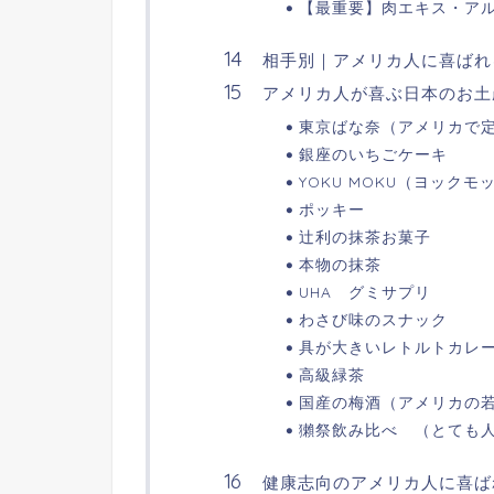
【最重要】肉エキス・ア
相手別｜アメリカ人に喜ばれ
アメリカ人が喜ぶ日本のお土
東京ばな奈（アメリカで
銀座のいちごケーキ
YOKU MOKU（ヨックモ
ポッキー
辻利の抹茶お菓子
本物の抹茶
UHA グミサプリ
わさび味のスナック
具が大きいレトルトカレ
高級緑茶
国産の梅酒（アメリカの
獺祭飲み比べ （とても
健康志向のアメリカ人に喜ば