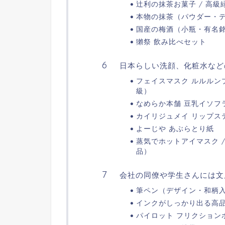
辻利の抹茶お菓子 / 高
本物の抹茶（パウダー・
国産の梅酒（小瓶・有名
獺祭 飲み比べセット
日本らしい洗顔、化粧水など
フェイスマスク ルルルン
級）
なめらか本舗 豆乳イソフ
カイリジュメイ リップス
よーじや あぶらとり紙
蒸気でホットアイマスク /
品）
会社の同僚や学生さんには文
筆ペン（デザイン・和柄
インクがしっかり出る高
パイロット フリクション