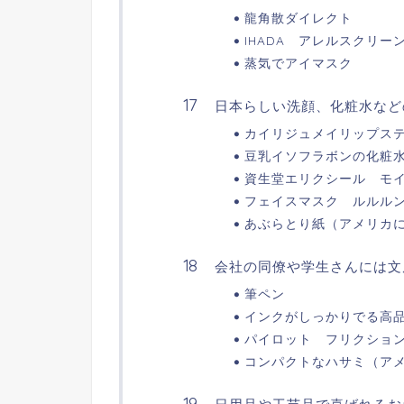
龍角散ダイレクト
IHADA アレルスクリー
蒸気でアイマスク
日本らしい洗顔、化粧水など
カイリジュメイリップス
豆乳イソフラボンの化粧
資生堂エリクシール モ
フェイスマスク ルルル
あぶらとり紙（アメリカ
会社の同僚や学生さんには文
筆ペン
インクがしっかりでる高
パイロット フリクション
コンパクトなハサミ（ア