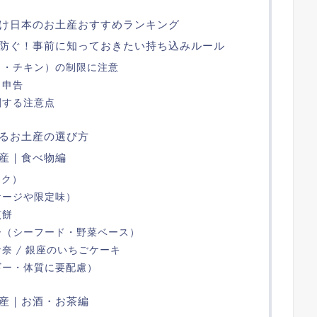
け日本のお土産おすすめランキング
防ぐ！事前に知っておきたい持ち込みルール
ク・チキン）の制限に注意
と申告
関する注意点
るお土産の選び方
産｜食べ物編
ック）
ケージや限定味）
煎餅
ー（シーフード・野菜ベース）
奈 / 銀座のいちごケーキ
ギー・体質に要配慮）
産｜お酒・お茶編