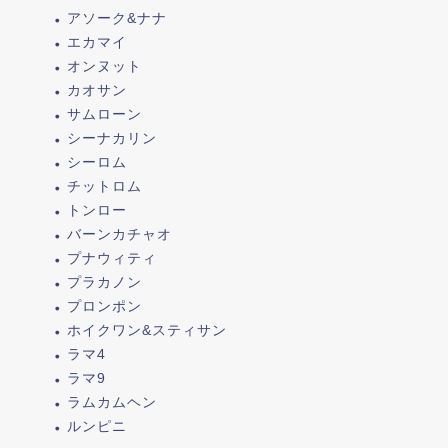
アソーク&ナナ
エカマイ
オンヌット
カオサン
サムローン
シーナカリン
シーロム
チットロム
トンロー
バーンカチャオ
プナウィティ
プラカノン
プロンポン
ホイクワン&スティサン
ラマ4
ラマ9
ラムカムヘン
ルンピニ