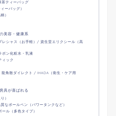
級緑茶ティーバッグ
ティーバッグ）
銘柄）
の美容・健康系
プレシャス（お手軽）/ 資生堂エリクシール（高
ラボン化粧水・乳液
ティック
 龍角散ダイレクト / IHADA（衛生・ケア用
房具が喜ばれる
入り）
品質なボールペン（パワータンクなど）
ボール（多色タイプ）