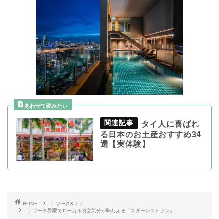
タイ人に喜ばれ
る日本のお土産おすすめ34
選【実体験】
HOME
アソーク&ナナ
アソーク界隈でローカル食堂気分が味わえる「スダーレストラン」