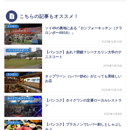
こちらの記事もオススメ！
トンロー
ソイ49の奥地にある「ロンフォーキッチン（クラ
ロンポー49/18）」
2023年12月10日
バンコクのスポーツ
【バンコク】あれ？閉鎖？シーナカリン大学のテ
ニスコート
2019年5月18日
トンロー
タップワーン（レバー炒め）がとっても美味しい
お店
2020年10月21日
ホイクワン&スティサン
【バンコク】ホイクワンの定番ローカルレストラ
ン
2020年4月8日
プラカノン
【バンコク】プラカノンでレバー刺しとしゃぶし
ゃぶ