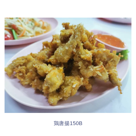
鶏唐揚150B