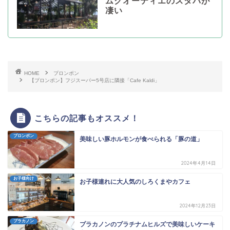
ムクオーティエのスタバが
凄い
HOME
プロンポン
【プロンポン】フジスーパー5号店に隣接「Cafe Kaldi」
こちらの記事もオススメ！
プロンポン
美味しい豚ホルモンが食べられる「豚の道」
2024年4月14日
お子様向け
お子様連れに大人気のしろくまやカフェ
2024年12月23日
プラカノン
プラカノンのプラチナムヒルズで美味しいケーキ