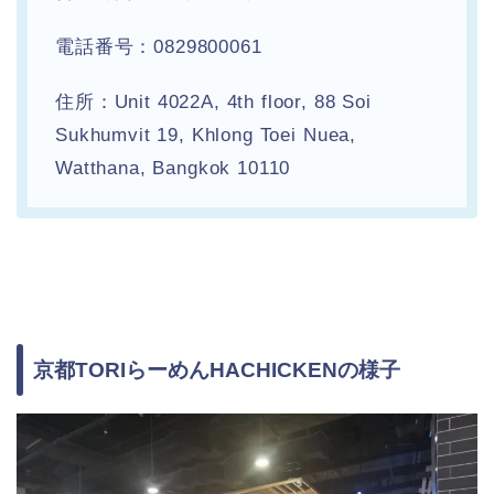
電話番号：0829800061
住所：Unit 4022A, 4th floor, 88 Soi
Sukhumvit 19, Khlong Toei Nuea,
Watthana, Bangkok 10110
京都TORIらーめんHACHICKENの様子