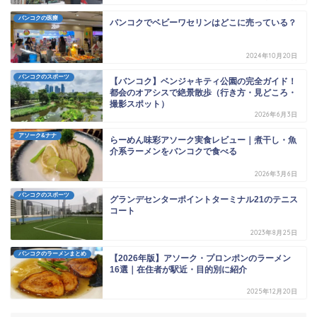
バンコクの医療
バンコクでベビーワセリンはどこに売っている？
2024年10月20日
バンコクのスポーツ
【バンコク】ベンジャキティ公園の完全ガイド！
都会のオアシスで絶景散歩（行き方・見どころ・
撮影スポット）
2026年6月3日
アソーク&ナナ
らーめん味彩アソーク実食レビュー｜煮干し・魚
介系ラーメンをバンコクで食べる
2026年3月6日
バンコクのスポーツ
グランデセンターポイントターミナル21のテニス
コート
2023年8月25日
バンコクのラーメンまとめ
【2026年版】アソーク・プロンポンのラーメン
16選｜在住者が駅近・目的別に紹介
2025年12月20日