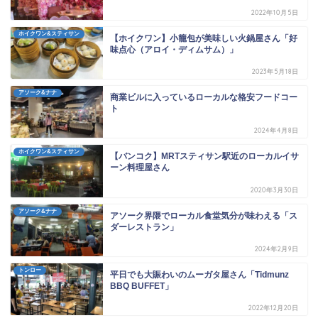
2022年10月5日
ホイクワン&スティサン
【ホイクワン】小籠包が美味しい火鍋屋さん「好
味点心（アロイ・ディムサム）」
2023年5月18日
アソーク&ナナ
商業ビルに入っているローカルな格安フードコー
ト
2024年4月8日
ホイクワン&スティサン
【バンコク】MRTスティサン駅近のローカルイサ
ーン料理屋さん
2020年3月30日
アソーク&ナナ
アソーク界隈でローカル食堂気分が味わえる「ス
ダーレストラン」
2024年2月9日
トンロー
平日でも大賑わいのムーガタ屋さん「Tidmunz
BBQ BUFFET」
2022年12月20日